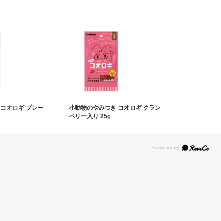
 コオロギ プレー
小動物のやみつき コオロギ クラン
ベリー入り 25g