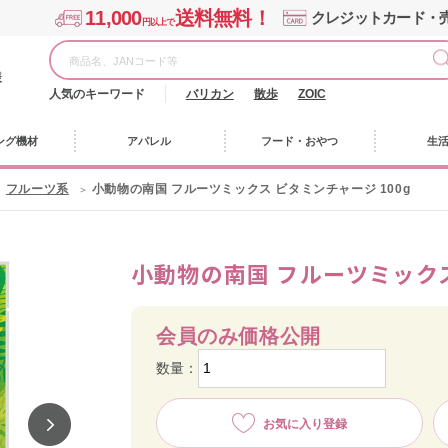
11,000
送料無料！
クレジットカード・
円以上で
様
人気のキーワード
バリカン
散歩
ZOIC
ング機材
アパレル
フード・おやつ
生
フルーツ系
小動物の南国 フルーツミックス ビタミンチャージ 100g
小動物の南国 フルーツミックス
会員のみ価格公開
数量：
お気に入り登録