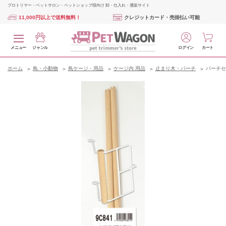
プロトリマー・ペットサロン・ペットショップ様向け 卸・仕入れ・通販サイト
11,000円以上で送料無料！
クレジットカード・売掛払い可能
メニュー
ジャンル
ログイン
カート
ホーム
鳥・小動物
鳥ケージ・用品
ケージ内 用品
止まり木・パーチ
パーチセ