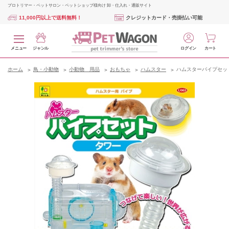
プロトリマー・ペットサロン・ペットショップ様向け 卸・仕入れ・通販サイト
11,000円以上で送料無料！
クレジットカード・売掛払い可能
メニュー
ジャンル
ログイン
カート
ホーム
鳥・小動物
小動物 用品
おもちゃ
ハムスター
ハムスターパイプセッ