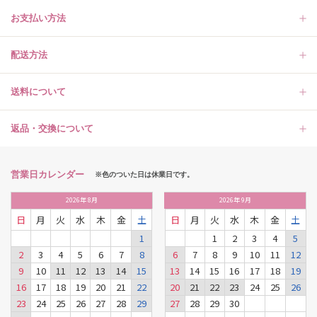
お支払い方法
配送方法
送料について
返品・交換について
営業日カレンダー
※色のついた日は休業日です。
2026
年
8月
2026
年
9月
日
月
火
水
木
金
土
日
月
火
水
木
金
土
1
1
2
3
4
5
2
3
4
5
6
7
8
6
7
8
9
10
11
12
9
10
11
12
13
14
15
13
14
15
16
17
18
19
16
17
18
19
20
21
22
20
21
22
23
24
25
26
23
24
25
26
27
28
29
27
28
29
30