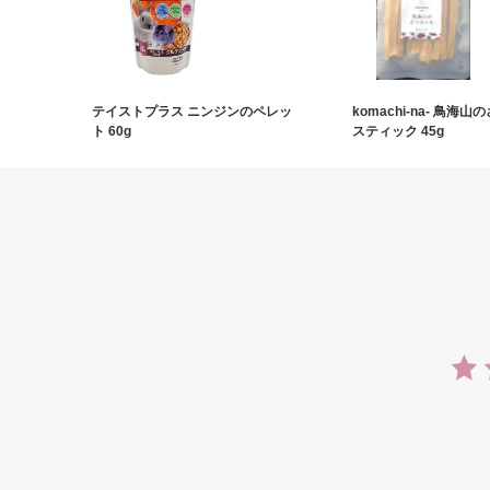
テイストプラス ニンジンのペレッ
komachi‐na‐ 鳥海
ト 60g
スティック 45g