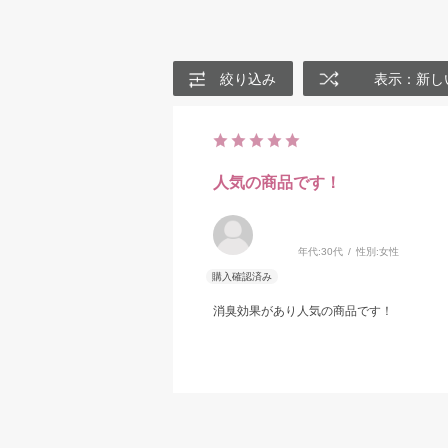
絞り込み
表示：新し
人気の商品です！
年代:
30代
性別:
女性
消臭効果があり人気の商品です！