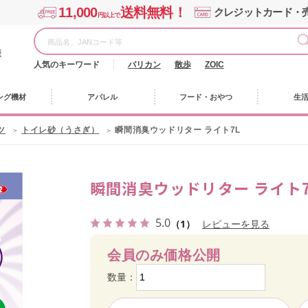
11,000
送料無料！
クレジットカード・
円以上で
様
人気のキーワード
バリカン
散歩
ZOIC
ング機材
アパレル
フード・おやつ
生
ツ
トイレ砂（うさぎ）
瞬間消臭ウッドリター ライト7L
瞬間消臭ウッドリター ライト7
5.0
（1）
レビューを見る
会員のみ価格公開
数量：