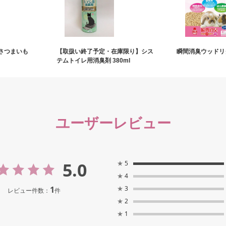
山のさつまいも
【取扱い終了予定・在庫限り】シス
瞬間消臭ウッドリタ
テムトイレ用消臭剤 380ml
ユーザーレビュー
5.0
★
5
★
4
1
★
3
レビュー件数：
件
★
2
★
1