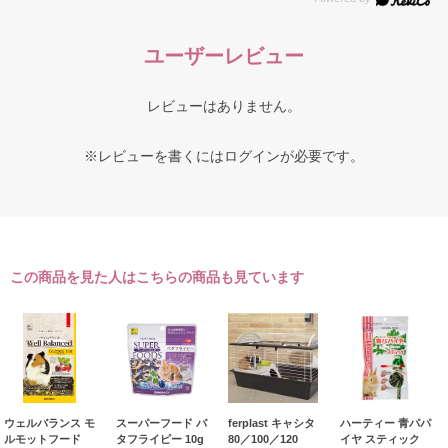
ユーザーレビュー
レビューはありません。
※レビューを書くには
ログイン
が必要です。
この商品を見た人はこちらの商品も見ています
ウェルバランス モ
スーパーフード バ
ferplast キャシタ
ハーティー 青パパ
ルモットフード
タフライピー 10g
80／100／120
イヤ スティック