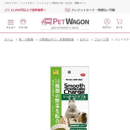
プロトリマー・ペットサロン・ペットショップ様向け 卸・仕入れ・通販サイト
11,000円以上で送料無料！
クレジットカード・売掛払い可能
メニュー
ジャンル
ログイン
カート
ホーム
鳥・小動物
小動物おやつ・栄養補助食
おやつ
フルーツ系
スムースチ