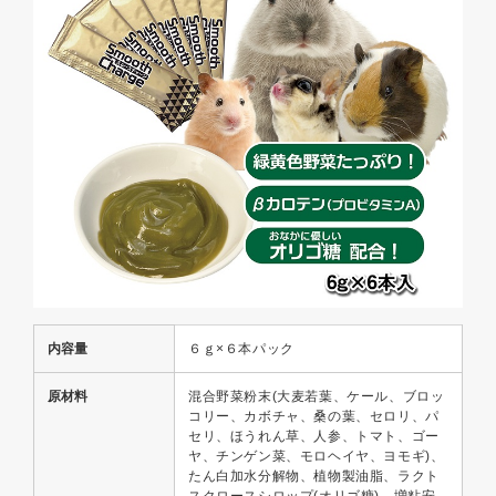
内容量
６ｇ×６本パック
原材料
混合野菜粉末(大麦若葉、ケール、ブロッ
コリー、カボチャ、桑の葉、セロリ、パ
セリ、ほうれん草、人参、トマト、ゴー
ヤ、チンゲン菜、モロヘイヤ、ヨモギ)、
たん白加水分解物、植物製油脂、ラクト
スクロースシロップ(オリゴ糖)、増粘安