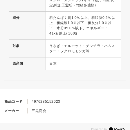
定剤(加工澱粉・増粘多糖類)
成分
粗たんぱく質1.0％以上、粗脂肪0.5％以
上、粗繊維1.0％以下、粗灰分1.0％以
下、水分95.0％以下、エネルギー：
41kal以上/ 100g
対象
うさぎ・モルモット・チンチラ・ハムス
ター・フクロモモンガ等
原産国
日本
商品コード
4976285152023
メーカー
三晃商会