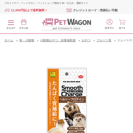
プロトリマー・ペットサロン・ペットショップ様向け 卸・仕入れ・通販サイト
11,000円以上で送料無料！
クレジットカード・売掛払い可能
メニュー
ジャンル
ログイン
カート
ホーム
鳥・小動物
小動物おやつ・栄養補助食
おやつ
フルーツ系
スムースチ