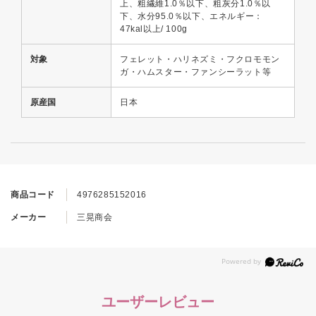
上、粗繊維1.0％以下、粗灰分1.0％以
下、水分95.0％以下、エネルギー：
47kal以上/ 100g
対象
フェレット・ハリネズミ・フクロモモン
ガ・ハムスター・ファンシーラット等
原産国
日本
商品コード
4976285152016
メーカー
三晃商会
ユーザーレビュー