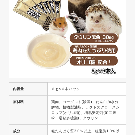
内容量
６ｇ×６本パック
原材料
鶏肉、ヨーグルト(殺菌)、たん白加水分
解物、植物製油脂、ラクトスクロースシ
ロップ(オリゴ糖)、増粘安定剤(加工澱
粉・増粘多糖類)、タウリン
成分
粗たんぱく質3.0％以上、粗脂肪1.0％以