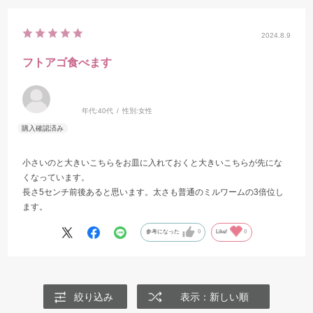
2024.8.9
フトアゴ食べます
年代:
40代
性別:
女性
小さいのと大きいこちらをお皿に入れておくと大きいこちらが先にな
くなっています。
長さ5センチ前後あると思います。太さも普通のミルワームの3倍位し
ます。
参考になった
0
Like!
0
絞り込み
表示：新しい順