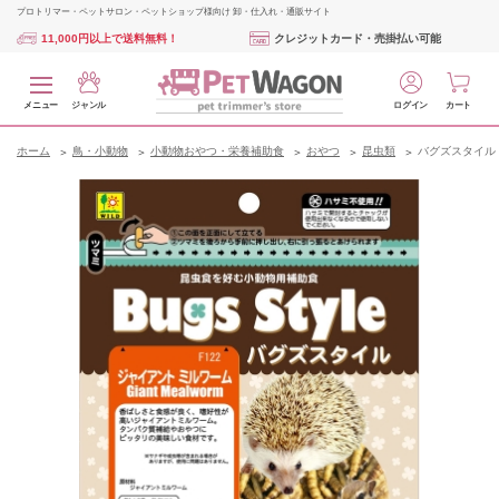
プロトリマー・ペットサロン・ペットショップ様向け 卸・仕入れ・通販サイト
11,000円以上で送料無料！
クレジットカード・売掛払い可能
メニュー
ジャンル
ログイン
カート
ホーム
鳥・小動物
小動物おやつ・栄養補助食
おやつ
昆虫類
バグズスタイル