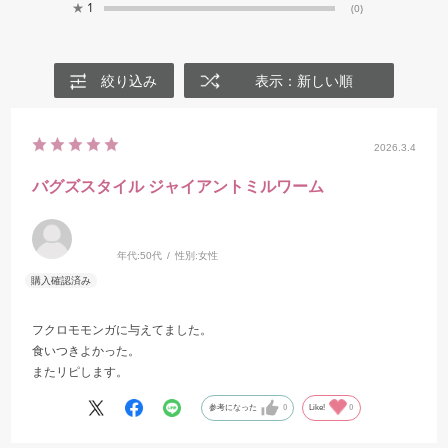
★
1
(0)
絞り込み
表示：新しい順
2026.3.4
バグズスタイル ジャイアントミルワーム
年代:
50代
性別:
女性
フクロモモンガに与えてました。
食いつきよかった。
またリピします。
参考になった
0
Like!
0