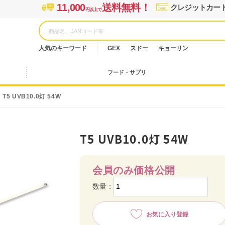
11,000
送料無料！
クレジットカー
円以上で
人気のキーワード
GEX
スドー
キョーリン
フード・サプリ
T5 UVB10.0灯 54W
T5 UVB10.0灯 54W
会員のみ価格公開
数量：
お気に入り登録