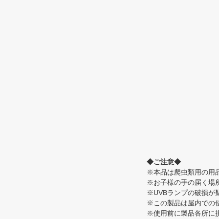
◆ご注意◆
※本品は爬虫類用の用
※お子様の手の届く場
※UVBランプの破損
※この製品は屋内での
※使用前に製品各所に