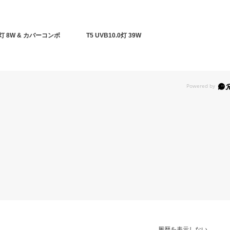
.0灯 8W & カバーコンボ
T5 UVB10.0灯 39W
履歴を表示しない