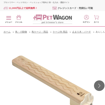
プロトリマー・ペットサロン・ペットショップ様向け 卸・仕入れ・通販サイト
11,000円以上で送料無料！
クレジットカード・売掛払い可能
メニュー
ジャンル
ログイン
カート
ホーム
鳥・小動物
鳥ケージ・用品
ケージ内 用品
止まり木・パーチ
あんしん