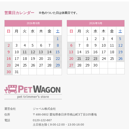
営業日カレンダー
※色のついた日は休業日です。
2026
年
8月
2026
年
9月
日
月
火
水
木
金
土
日
月
火
水
木
金
土
1
1
2
3
4
5
2
3
4
5
6
7
8
6
7
8
9
10
11
12
9
10
11
12
13
14
15
13
14
15
16
17
18
19
16
17
18
19
20
21
22
20
21
22
23
24
25
26
23
24
25
26
27
28
29
27
28
29
30
30
31
運営会社
ジャペル株式会社
住所
〒486-0802 愛知県春日井市桃山町3丁目105番地
電話
0120-122-667
土日祝を除く9:00-12:00・13:00-16:00