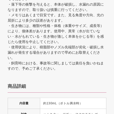
・落下等の衝撃を与えると、本体が破損し、水漏れの原因に
なりますので、取り扱いは慎重に行ってください。
・メモリはあくまで目安です。また、見る角度や方向、光の
屈折により多少の誤差があります。
・生き物には、種類や性格・体格（体重やサイズ、成長等）
により、個体差があります。使用中、異常（水が出ていな
い・水がもれている・生き物が激しく本体をかじる等）を感
じたら使用を中止してください。
・使用状況により、樹脂部やノズル先端部が劣化・破損し水
漏れが発生する場合がありますので早めにお取替えくださ
い。
・飼育時における、事故等に関しましては責任を負いかねま
すので、予めご了承ください。
商品詳細
内容量
約130mL（ボトル満水時）