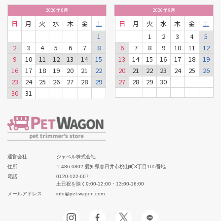
2026
年
8月
2026
年
9月
日
月
火
水
木
金
土
日
月
火
水
木
金
土
1
1
2
3
4
5
2
3
4
5
6
7
8
6
7
8
9
10
11
12
9
10
11
12
13
14
15
13
14
15
16
17
18
19
16
17
18
19
20
21
22
20
21
22
23
24
25
26
23
24
25
26
27
28
29
27
28
29
30
30
31
運営会社
ジャペル株式会社
住所
〒486-0802 愛知県春日井市桃山町3丁目105番地
電話
0120-122-667
土日祝を除く9:00-12:00・13:00-16:00
メールアドレス
info@pet-wagon.com