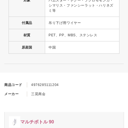
対象
ハムスター・デグー・フクロモモンガ・
シマリス・ファンシーラット・ハリネズ
ミ等
付属品
吊り下げ用ワイヤー
材質
PET、PP、MBS、ステンレス
原産国
中国
商品コード
4976285111204
メーカー
三晃商会
マルチボトル 90