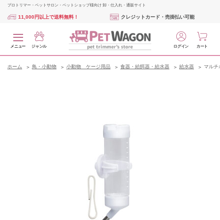
プロトリマー・ペットサロン・ペットショップ様向け 卸・仕入れ・通販サイト
11,000円以上で送料無料！
クレジットカード・売掛払い可能
メニュー
ジャンル
ログイン
カート
ホーム
鳥・小動物
小動物 ケージ用品
食器・給餌器・給水器
給水器
マルチボ