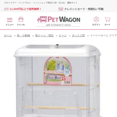
プロトリマー・ペットサロン・ペットショップ様向け 卸・仕入れ・通販サイト
11,000円以上で送料無料！
クレジットカード・売掛払い可能
メニュー
ジャンル
ログイン
カート
ホーム
鳥・小動物
鳥ケージ・用品
ケージ
ボックス型
イージーホーム クリアバー