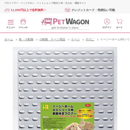
プロトリマー・ペットサロン・ペットショップ様向け 卸・仕入れ・通販サイト
11,000円以上で送料無料！
クレジットカード・売掛払い可能
メニュー
ジャンル
ログイン
カート
ホーム
鳥・小動物
小動物 ケージ用品
ケージ
すのこ
イージーホーム80シリ