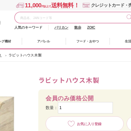
11,000
送料無料！
クレジットカード・
円以上で
様
人気のキーワード
バリカン
散歩
ZOIC
ング機材
アパレル
フード・おやつ
生
ス
ラビットハウス木製
ラビットハウス木製
会員のみ価格公開
数量：
お気に入り登録