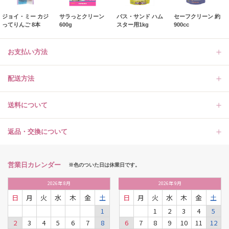
ジョイ・ミー カジ
サラっとクリーン
バス・サンド ハム
セーフクリーン 約
ってりんご 8本
600g
スター用1kg
900cc
お支払い方法
配送方法
送料について
返品・交換について
営業日カレンダー
※色のついた日は休業日です。
2026
年
8月
2026
年
9月
日
月
火
水
木
金
土
日
月
火
水
木
金
土
1
1
2
3
4
5
2
3
4
5
6
7
8
6
7
8
9
10
11
12