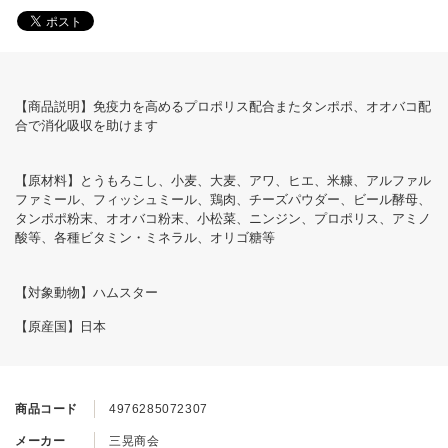
【商品説明】免疫力を高めるプロポリス配合またタンポポ、オオバコ配
合で消化吸収を助けます
【原材料】とうもろこし、小麦、大麦、アワ、ヒエ、米糠、アルファル
ファミール、フィッシュミール、鶏肉、チーズパウダー、ビール酵母、
タンポポ粉末、オオバコ粉末、小松菜、ニンジン、プロポリス、アミノ
酸等、各種ビタミン・ミネラル、オリゴ糖等
【対象動物】ハムスター
【原産国】日本
商品コード
4976285072307
メーカー
三晃商会