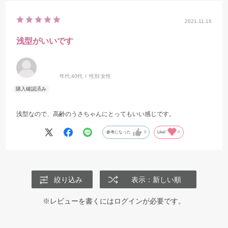
2021.11.16
浅型がいいです
年代:
40代
性別:
女性
浅型なので、高齢のうさちゃんにとってもいい感じです。
参考になった
0
Like!
0
絞り込み
表示：新しい順
※レビューを書くには
ログイン
が必要です。