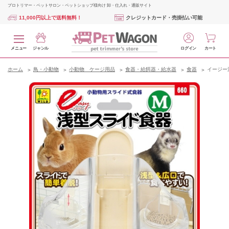
プロトリマー・ペットサロン・ペットショップ様向け 卸・仕入れ・通販サイト
11,000円以上で送料無料！
クレジットカード・売掛払い可能
メニュー
ジャンル
ログイン
カート
ホーム
鳥・小動物
小動物 ケージ用品
食器・給餌器・給水器
食器
イージー