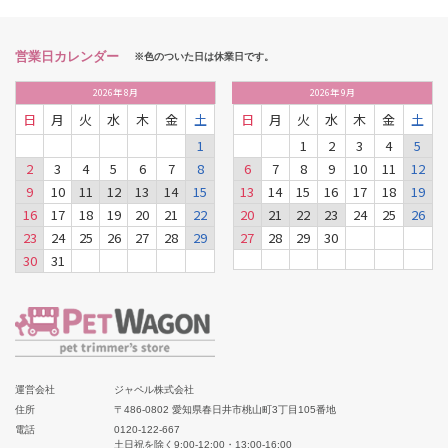
営業日カレンダー
※色のついた日は休業日です。
2026
年
8月
2026
年
9月
日
月
火
水
木
金
土
日
月
火
水
木
金
土
1
1
2
3
4
5
2
3
4
5
6
7
8
6
7
8
9
10
11
12
9
10
11
12
13
14
15
13
14
15
16
17
18
19
16
17
18
19
20
21
22
20
21
22
23
24
25
26
23
24
25
26
27
28
29
27
28
29
30
30
31
運営会社
ジャペル株式会社
住所
〒486-0802 愛知県春日井市桃山町3丁目105番地
電話
0120-122-667
土日祝を除く9:00-12:00・13:00-16:00