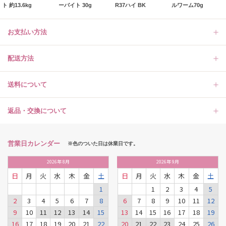
ト 約13.6kg
ーバイト 30g
R37ハイ BK
ルワーム70g
お支払い方法
配送方法
送料について
返品・交換について
営業日カレンダー
※色のついた日は休業日です。
2026
年
8月
2026
年
9月
日
月
火
水
木
金
土
日
月
火
水
木
金
土
1
1
2
3
4
5
2
3
4
5
6
7
8
6
7
8
9
10
11
12
9
10
11
12
13
14
15
13
14
15
16
17
18
19
16
17
18
19
20
21
22
20
21
22
23
24
25
26