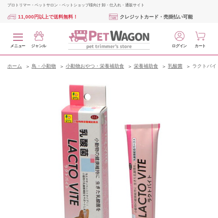
プロトリマー・ペットサロン・ペットショップ様向け 卸・仕入れ・通販サイト
11,000円以上で送料無料！
クレジットカード・売掛払い可能
メニュー
ジャンル
ログイン
カート
ホーム
鳥・小動物
小動物おやつ・栄養補助食
栄養補助食
乳酸菌
ラクトバイト