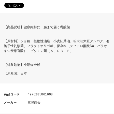
【商品説明】健康維持に、腸まで届く乳酸菌
【原材料】ショ糖、植物性油脂、小麦胚芽油、粉末状大豆タンパク、有
胞子性乳酸菌、フラクトオリゴ糖、保存料（デヒドロ酢酸Na、パラオ
キシ安息香酸）、ビタミン類（Ａ、Ｄ３、Ｅ）
【対象動物】小動物全般
【原産国】日本
商品コード
4976285061608
メーカー
三晃商会