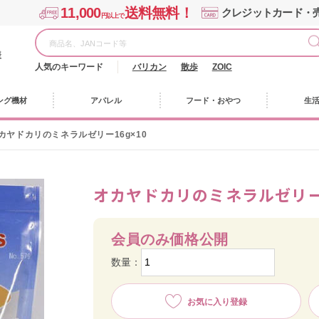
11,000
送料無料！
クレジットカード・
円以上で
様
人気のキーワード
バリカン
散歩
ZOIC
ング機材
アパレル
フード・おやつ
生
カヤドカリのミネラルゼリー16g×10
オカヤドカリのミネラルゼリー1
会員のみ価格公開
数量：
お気に入り登録