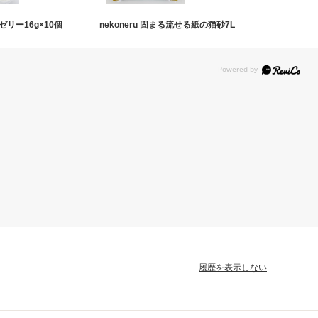
リー16g×10個
nekoneru 固まる流せる紙の猫砂7L
履歴を表示しない