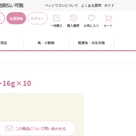
売掛払い可能
ペットワゴンについて
よくある質問
ガイド
会員登録
ログイン
一括購入
購入履歴
お気に入り
カート
活用品
鳥・小動物
観賞魚・水生生物
6g×10
この商品について問い合わせる