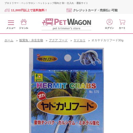
プロトリマー・ペットサロン・ペットショップ様向け 卸・仕入れ・通販サイト
11,000円以上で送料無料！
クレジットカード・売掛払い可能
メニュー
ジャンル
ログイン
カート
ホーム
観賞魚・水生生物
アクア フード
ヤドカリ
オカヤドカリフード30g