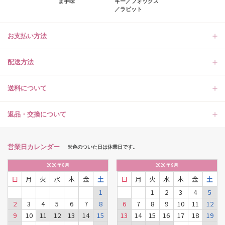
ま芋味
キー／フォックス
／ラビット
お支払い方法
配送方法
送料について
返品・交換について
営業日カレンダー
※色のついた日は休業日です。
2026
年
8月
2026
年
9月
日
月
火
水
木
金
土
日
月
火
水
木
金
土
1
1
2
3
4
5
2
3
4
5
6
7
8
6
7
8
9
10
11
12
9
10
11
12
13
14
15
13
14
15
16
17
18
19