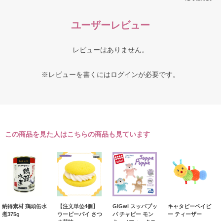
ユーザーレビュー
レビューはありません。
※レビューを書くには
ログイン
が必要です。
この商品を見た人はこちらの商品も見ています
納得素材 鶏頭缶水
【注文単位4個】
GiGwi スッパプッ
キャタピーベイビ
煮375g
ウーピーパイ さつ
パ チャビー モン
ー ティーザー