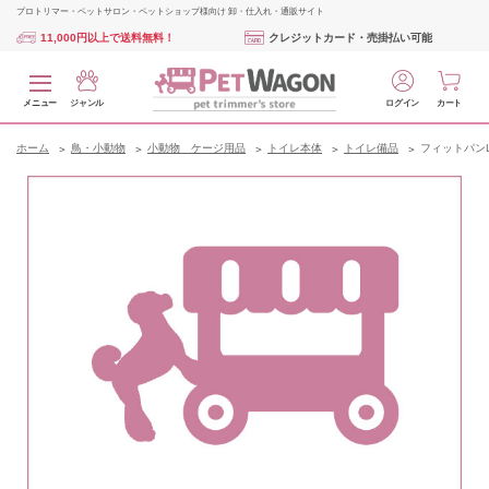
プロトリマー・ペットサロン・ペットショップ様向け 卸・仕入れ・通販サイト
11,000円以上で送料無料！
クレジットカード・売掛払い可能
メニュー
ジャンル
ログイン
カート
ホーム
鳥・小動物
小動物 ケージ用品
トイレ本体
トイレ備品
フィットパン