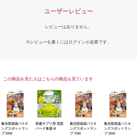
ユーザーレビュー
レビューはありません。
※レビューを書くには
ログイン
が必要です。
この商品を見た人はこちらの商品も見ています
集光型保温バスキ
投薬サプリ用 浅型
集光型保温バスキ
集光型保温バスキ
ングスポットラン
バード食器 M
ングスポットラン
ングスポットラン
プ 50W
プ 75W
プ 35W