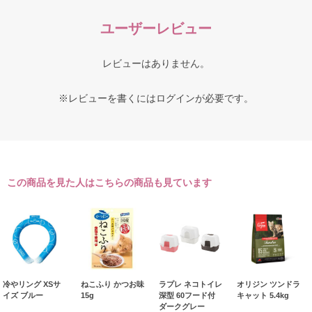
ユーザーレビュー
レビューはありません。
※レビューを書くには
ログイン
が必要です。
この商品を見た人はこちらの商品も見ています
冷やリング XSサ
ねこふり かつお味
ラプレ ネコトイレ
オリジン ツンドラ
イズ ブルー
15g
深型 60フード付
キャット 5.4kg
ダークグレー