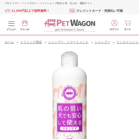
プロトリマー・ペットサロン・ペットショップ様向け 卸・仕入れ・通販サイト
11,000円以上で送料無料！
クレジットカード・売掛払い可能
メニュー
ジャンル
ログイン
カート
ホーム
トリミング用品
シャンプー・トリートメント
シャンプー
リンスインシャ