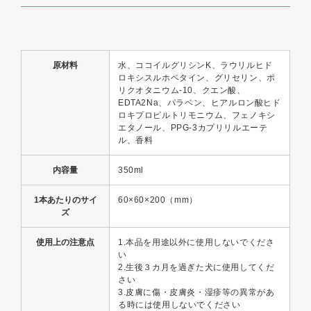
原材料
水、ココイルグリシンK、ラウリルヒド
ロキシスルホベタイン、グリセリン、ポ
リクオタニウム-10、クエン酸、
EDTA2Na、パラベン、ヒアルロン酸ヒド
ロキプロピルトリモニウム、フェノキシ
エタノール、PPG-3カプリリルエーテ
ル、香料
内容量
350ml
1本あたりのサイ
60×60×200（mm）
ズ
使用上の注意点
1.本品を用途以外に使用しないでくださ
い
2.生後３カ月を過ぎた犬に使用してくだ
さい
3.皮膚に傷・皮膚炎・湿疹等の異常があ
る時には使用しないでください