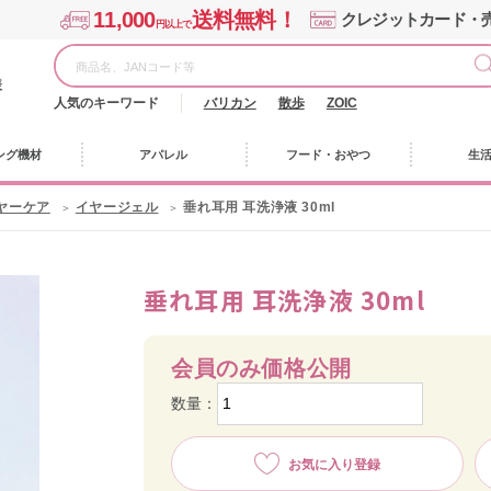
11,000
送料無料！
クレジットカード・
円以上で
様
人気のキーワード
バリカン
散歩
ZOIC
ング機材
アパレル
フード・おやつ
生
ヤーケア
イヤージェル
垂れ耳用 耳洗浄液 30ml
垂れ耳用 耳洗浄液 30ml
会員のみ価格公開
数量：
お気に入り登録