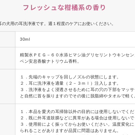
フレッシュな柑橘系の香り
耳の犬用の耳洗浄液です。週１程度のケアにお使いください。
30ml
精製水ＰＥＧ－６０水添ヒマシ油グリセリントウキンセン
ベン安息香酸ナトリウム香料。
１．先端のキャップを回しノズルの状態にします。
２．耳に洗浄液を適量（２－３ｍｌ）注入します。
３．洗浄液をよく浸透させるために耳の穴の下部をマッサ
と自然に首を振りますのでその後に脱脂綿やタオルで軽く
１．本品を愛犬の耳掃除以外の目的には使用しないでくだ
２．既に外耳道鼓膜などに異常がある場合は使用しないで
３．使用前によく振ってからお使いください。温度変化に
られることがありますが品質に問題はありません。