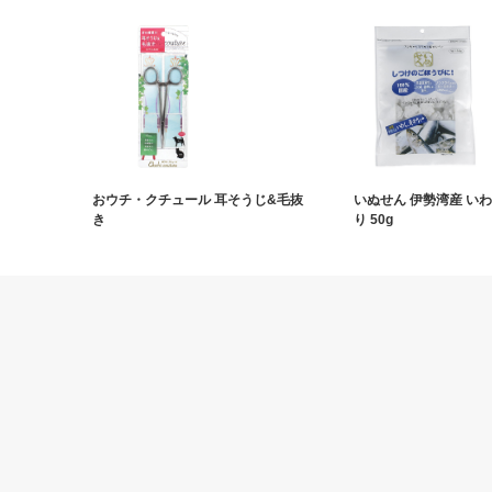
おウチ・クチュール 耳そうじ&毛抜
いぬせん 伊勢湾産 いわ
き
り 50g