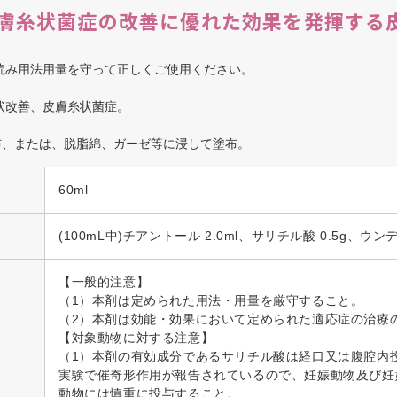
膚糸状菌症の改善に優れた効果を発揮する
読み用法用量を守って正しくご使用ください。
状改善、皮膚糸状菌症。
布、または、脱脂綿、ガーゼ等に浸して塗布。
60ml
(100mL中)チアントール 2.0ml、サリチル酸 0.5g、ウン
【一般的注意】
（1）本剤は定められた用法・用量を厳守すること。
（2）本剤は効能・効果において定められた適応症の治療
【対象動物に対する注意】
（1）本剤の有効成分であるサリチル酸は経口又は腹腔内
実験で催奇形作用が報告されているので、妊娠動物及び妊
動物には慎重に投与すること。