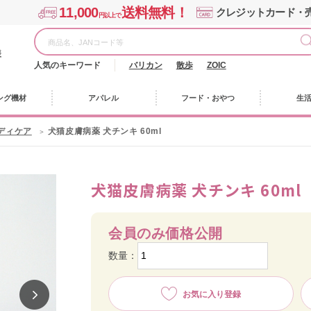
11,000
送料無料！
クレジットカード・
円以上で
様
人気のキーワード
バリカン
散歩
ZOIC
ング機材
アパレル
フード・おやつ
生
ディケア
犬猫皮膚病薬 犬チンキ 60ml
犬猫皮膚病薬 犬チンキ 60ml
会員のみ価格公開
数量：
お気に入り登録