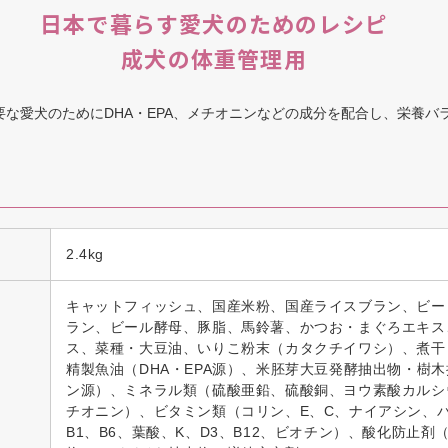
日本で暮らす愛犬のためのレシピ
成犬の体重管理用
な愛犬のためにDHA・EPA、メチオニンなどの成分を配合し、栄養バ
2.4kg
キャットフィッシュ、国産米粉、国産ライスブラン、ビー
ラン、ビール酵母、豚脂、馬鈴薯、かつお・まぐろエキス
ス、菜種・大豆油、いりこ粉末（カタクチイワシ）、煮干
精製魚油（DHA・EPA源）、米胚芽大豆発酵抽出物・樹
ン源）、ミネラル類（硫酸亜鉛、硫酸銅、ヨウ素酸カルシ
チオニン）、ビタミン類（コリン、E、C、ナイアシン、パ
B1、B6、葉酸、K、D3、B12、ビオチン）、酸化防止