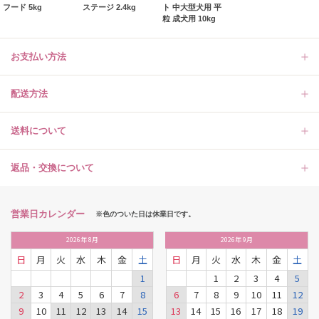
フード 5kg
ステージ 2.4kg
ト 中大型犬用 平
粒 成犬用 10kg
お支払い方法
配送方法
送料について
返品・交換について
営業日カレンダー
※色のついた日は休業日です。
2026
年
8月
2026
年
9月
日
月
火
水
木
金
土
日
月
火
水
木
金
土
1
1
2
3
4
5
2
3
4
5
6
7
8
6
7
8
9
10
11
12
9
10
11
12
13
14
15
13
14
15
16
17
18
19