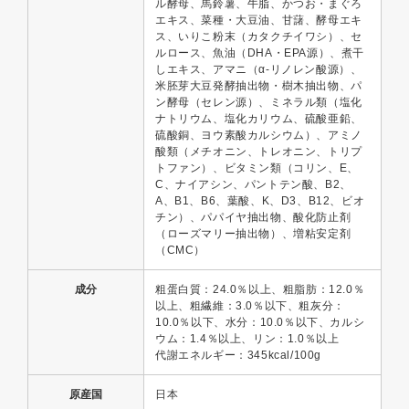
ル酵母、馬鈴薯、牛脂、かつお・まぐろ
エキス、菜種・大豆油、甘藷、酵母エキ
ス、いりこ粉末（カタクチイワシ）、セ
ルロース、魚油（DHA・EPA源）、煮干
しエキス、アマニ（α-リノレン酸源）、
米胚芽大豆発酵抽出物・樹木抽出物、パ
ン酵母（セレン源）、ミネラル類（塩化
ナトリウム、塩化カリウム、硫酸亜鉛、
硫酸銅、ヨウ素酸カルシウム）、アミノ
酸類（メチオニン、トレオニン、トリプ
トファン）、ビタミン類（コリン、E、
C、ナイアシン、パントテン酸、B2、
A、B1、B6、葉酸、K、D3、B12、ビオ
チン）、パパイヤ抽出物、酸化防止剤
（ローズマリー抽出物）、増粘安定剤
（CMC）
成分
粗蛋白質：24.0％以上、粗脂肪：12.0％
以上、粗繊維：3.0％以下、粗灰分：
10.0％以下、水分：10.0％以下、カルシ
ウム：1.4％以上、リン：1.0％以上
代謝エネルギー：345kcal/100g
原産国
日本