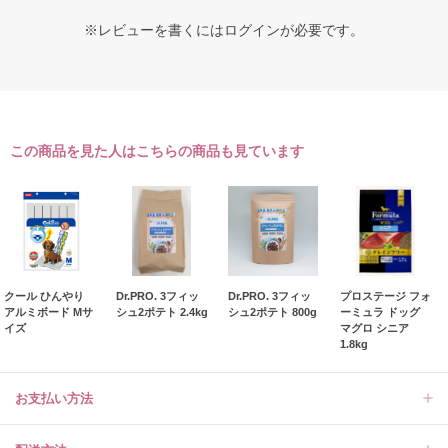
※レビューを書くには
ログイン
が必要です。
この商品を見た人はこちらの商品も見ています
クール ひんやり
Dr.PRO. 3フィッ
Dr.PRO. 3フィッ
プロステージ フォ
アルミボード Mサ
シュ2ポテト 2.4kg
シュ2ポテト 800g
ーミュラ ドッグ
イズ
マグロ シニア
1.8kg
お支払い方法