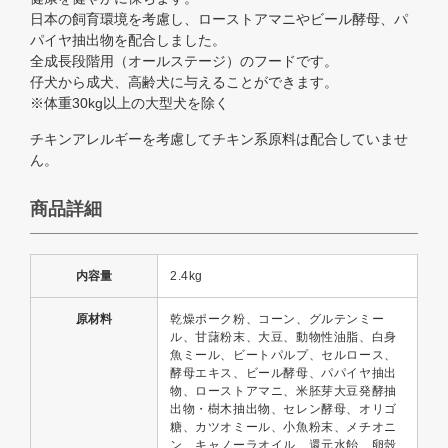
日本の飼育環境を考慮し、ローストアマニやビール酵母、パ
パイヤ抽出物を配合しました。
全成長段階用（オールステージ）のフードです。
仔犬から成犬、高齢犬に与えることができます。
※体重30kg以上の大型犬を除く
チキンアレルギーを考慮してチキン系原料は配合していませ
ん。
商品詳細
内容量
2.4kg
原材料
乾燥ポーク粉、コーン、グルテンミー
ル、甘藷粉末、大豆、動物性油脂、白身
魚ミール、ビートパルプ、セルロース、
酵母エキス、ビール酵母、パパイヤ抽出
物、ローストアマニ、米胚芽大豆発酵抽
出物・樹木抽出物、セレン酵母、オリゴ
糖、カツオミール、小魚粉末、メチオニ
ン、キャノーラオイル、還元水飴、卵殼