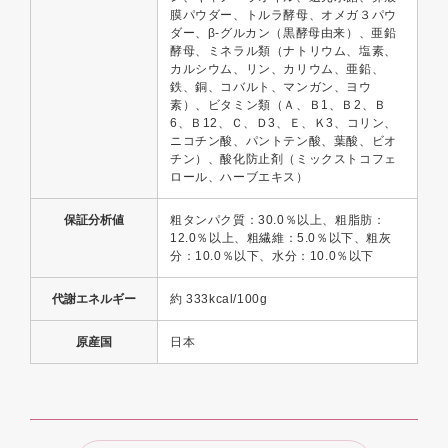
膜パウダー、トルラ酵母、オメガ３パウ
ダー、β-グルカン（黒酵母由来）、亜鉛
酵母、ミネラル類（ナトリウム、塩素、
カルシウム、リン、カリウム、亜鉛、
鉄、銅、コバルト、マンガン、ヨウ
素）、ビタミン類（Ａ、Ｂ1、Ｂ2、Ｂ
6、Ｂ12、Ｃ、Ｄ3、Ｅ、Ｋ3、コリン、
ニコチン酸、パントテン酸、葉酸、ビオ
チン）、酸化防止剤（ミックストコフェ
ロール、ハーブエキス）
保証分析値
粗タンパク質：30.0％以上、粗脂肪：
12.0％以上、粗繊維：5.0％以下、粗灰
分：10.0％以下、水分：10.0％以下
代謝エネルギー
約 333kcal/100g
原産国
日本