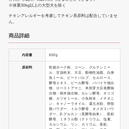
※体重30kg以上の大型犬を除く
チキンアレルギーを考慮してチキン系原料は配合していませ
ん。
商品詳細
内容量
800g
原材料
乾燥ポーク粉、コーン、グルテンミー
ル、甘藷粉末、大豆、動物性油脂、白身
魚ミール、ビートパルプ、セルロース、
酵母エキス、ビール酵母、パパイヤ抽出
物、ローストアマニ、米胚芽大豆発酵抽
出物・樹木抽出物、セレン酵母、オリゴ
糖、カツオミール、小魚粉末、メチオニ
ン、キャノーラオイル、還元水飴、卵殼
膜パウダー、トルラ酵母、オメガ３パウ
ダー、β-グルカン（黒酵母由来）、亜鉛
酵母、ミネラル類（ナトリウム、塩素、
カルシウム、リン、カリウム、亜鉛、