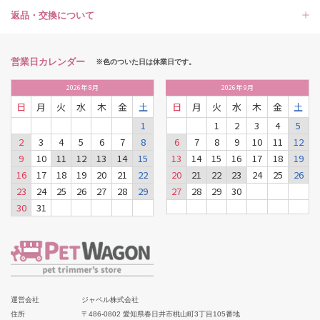
返品・交換について
営業日カレンダー
※色のついた日は休業日です。
2026
年
8月
2026
年
9月
日
月
火
水
木
金
土
日
月
火
水
木
金
土
1
1
2
3
4
5
2
3
4
5
6
7
8
6
7
8
9
10
11
12
9
10
11
12
13
14
15
13
14
15
16
17
18
19
16
17
18
19
20
21
22
20
21
22
23
24
25
26
23
24
25
26
27
28
29
27
28
29
30
30
31
運営会社
ジャペル株式会社
住所
〒486-0802 愛知県春日井市桃山町3丁目105番地