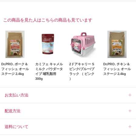
この商品を見た人はこちらの商品も見ています
Dr.PRO. ポーク＆
カミフェ キャメル
2ドアキャリー S
Dr.PRO. チキン＆
フィッシュ オール
ミルク パウダータ
ピンク/ブルー/ブ
フィッシュ オール
ステージ 2.4kg
イプ 哺乳類用
ラック （ ピンク
ステージ 2.4kg
300g
）
お支払い方法
配送方法
送料について