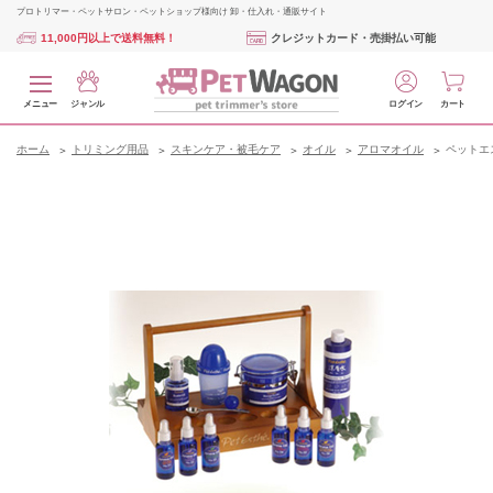
プロトリマー・ペットサロン・ペットショップ様向け 卸・仕入れ・通販サイト
11,000円以上で送料無料！
クレジットカード・売掛払い可能
メニュー
ジャンル
ログイン
カート
ホーム
トリミング用品
スキンケア・被毛ケア
オイル
アロマオイル
ペットエ