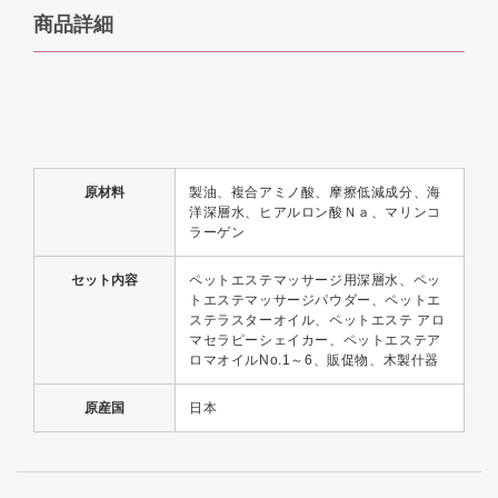
商品詳細
原材料
製油、複合アミノ酸、摩擦低減成分、海
洋深層水、ヒアルロン酸Ｎａ、マリンコ
ラーゲン
セット内容
ペットエステマッサージ用深層水、ペッ
トエステマッサージパウダー、ペットエ
ステラスターオイル、ペットエステ アロ
マセラピーシェイカー、ペットエステア
ロマオイルNo.1～6、販促物、木製什器
原産国
日本