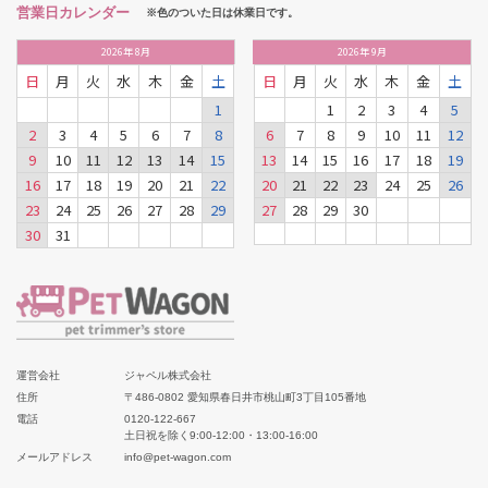
営業日カレンダー
※色のついた日は休業日です。
2026
年
8月
2026
年
9月
日
月
火
水
木
金
土
日
月
火
水
木
金
土
1
1
2
3
4
5
2
3
4
5
6
7
8
6
7
8
9
10
11
12
9
10
11
12
13
14
15
13
14
15
16
17
18
19
16
17
18
19
20
21
22
20
21
22
23
24
25
26
23
24
25
26
27
28
29
27
28
29
30
30
31
運営会社
ジャペル株式会社
住所
〒486-0802 愛知県春日井市桃山町3丁目105番地
電話
0120-122-667
土日祝を除く9:00-12:00・13:00-16:00
メールアドレス
info@pet-wagon.com