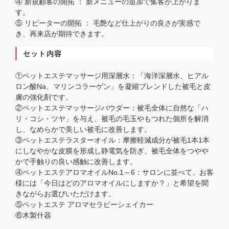
④ 新規顧客の開拓 ： 新メニューの追加で集客が上がりま
す。
⑤ リピーターの開拓 ： 毛艶など仕上がりの良さが実感で
き、再来店が期待できます。
セット内容
①ペットエステマッサージ用深層水：「海洋深層水、ヒアル
ロン酸Na、マリンコラーゲン」を凝縮ブレンドした被毛と皮
膚の強化剤です。
②ペットエステマッサージパウダー：被毛全体に自然な「ハ
リ・コシ・ツヤ」を与え、被毛の毛玉やもつれた個所を解消
し、なめらかで美しい被毛に改善します。
③ペットエステラスターオイル：摩擦軽減成分が被毛1本1本
にしなやかな皮膜を形成し静電気を防ぎ、被毛全体をつやや
かで手触りの良い感触に改善します。
④ペットエステアロマオイルNo.1～6：サロンに並べて、お客
様には「今日はどのアロマオイルにしますか？」と希望を聞
きながらお選びいただけます。
⑤ペットエステ アロマセラピーシェイカー
⑥木製什器