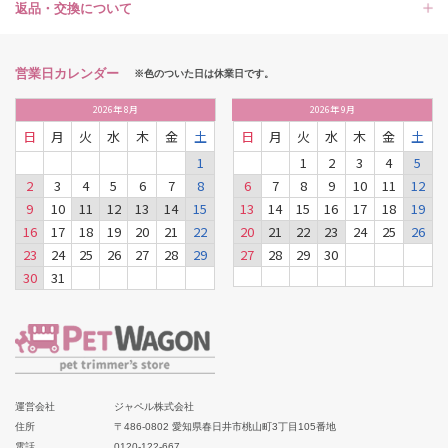
返品・交換について
営業日カレンダー
※色のついた日は休業日です。
2026
年
8月
2026
年
9月
日
月
火
水
木
金
土
日
月
火
水
木
金
土
1
1
2
3
4
5
2
3
4
5
6
7
8
6
7
8
9
10
11
12
9
10
11
12
13
14
15
13
14
15
16
17
18
19
16
17
18
19
20
21
22
20
21
22
23
24
25
26
23
24
25
26
27
28
29
27
28
29
30
30
31
運営会社
ジャペル株式会社
住所
〒486-0802 愛知県春日井市桃山町3丁目105番地
電話
0120-122-667