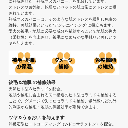
に熟成させた「熟成マヌカハニー」を配合しています。
ストレスや紫外線、乾燥などペットの肌は常にストレスに晒
されています。
熟成マヌカハニーは、そのような肌ストレスを緩和し免疫の
維持、美肌効果といった“アンチエイジング”に役立ちます。
愛犬の被毛・地肌に必要な成分を補給することで地肌の弾力
（柔軟性）を向上させ、被毛になめらかな手触りと美しいツ
ヤを与えます。
被毛＆地肌 の補修効果
天然ヒト型Wセラミドを配合。
地肌や被毛に含まれる同一構造のヒト型セラミドを補給する
ことで、ダメージで失ったセラミドを補給、紫外線などの外
的刺激から被毛・地肌の保護効果が期待できます。
ツヤ＆うるおい を与えます
熱反応型ヒートコーティング（γ-ドコサラクトン）を配合。