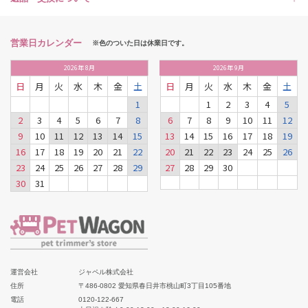
営業日カレンダー
※色のついた日は休業日です。
2026
年
8月
2026
年
9月
日
月
火
水
木
金
土
日
月
火
水
木
金
土
1
1
2
3
4
5
2
3
4
5
6
7
8
6
7
8
9
10
11
12
9
10
11
12
13
14
15
13
14
15
16
17
18
19
16
17
18
19
20
21
22
20
21
22
23
24
25
26
23
24
25
26
27
28
29
27
28
29
30
30
31
運営会社
ジャペル株式会社
住所
〒486-0802 愛知県春日井市桃山町3丁目105番地
電話
0120-122-667