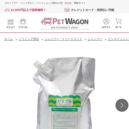
プロトリマー・ペットサロン・ペットショップ様向け 卸・仕入れ・通販サイト
11,000円以上で送料無料！
クレジットカード・売掛払い可能
メニュー
ジャンル
ログイン
カート
ホーム
トリミング用品
シャンプー・トリートメント
シャンプー
リンスインシャ