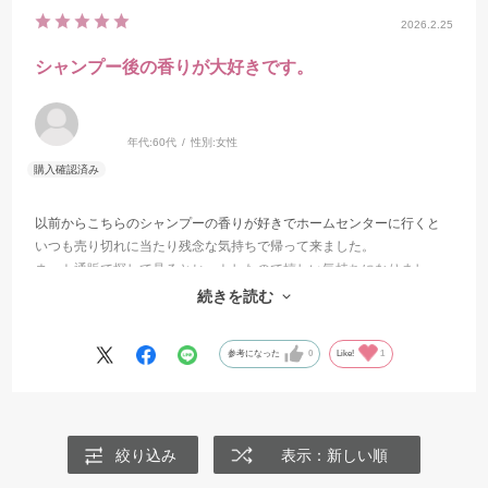
2026.2.25
シャンプー後の香りが大好きです。
年代:
60代
性別:
女性
以前からこちらのシャンプーの香りが好きでホームセンターに行くと
いつも売り切れに当たり残念な気持ちで帰って来ました。
ネット通販で探して見るとヒットしたので嬉しい気持ちになりまし
た。
続きを読む
毛並みもふわふわで大好きです。
参考になった
0
Like!
1
絞り込み
表示：新しい順