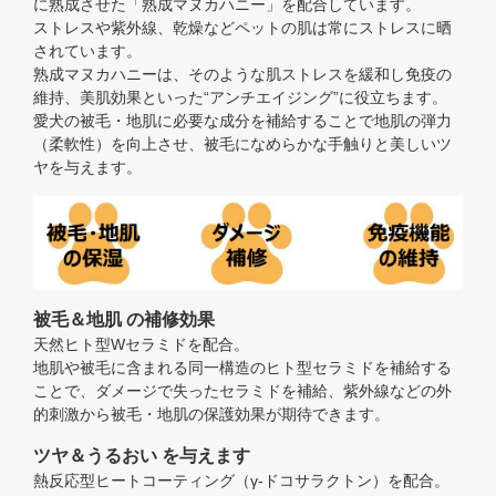
に熟成させた「熟成マヌカハニー」を配合しています。
ストレスや紫外線、乾燥などペットの肌は常にストレスに晒
されています。
熟成マヌカハニーは、そのような肌ストレスを緩和し免疫の
維持、美肌効果といった“アンチエイジング”に役立ちます。
愛犬の被毛・地肌に必要な成分を補給することで地肌の弾力
（柔軟性）を向上させ、被毛になめらかな手触りと美しいツ
ヤを与えます。
被毛＆地肌 の補修効果
天然ヒト型Wセラミドを配合。
地肌や被毛に含まれる同一構造のヒト型セラミドを補給する
ことで、ダメージで失ったセラミドを補給、紫外線などの外
的刺激から被毛・地肌の保護効果が期待できます。
ツヤ＆うるおい を与えます
熱反応型ヒートコーティング（γ-ドコサラクトン）を配合。