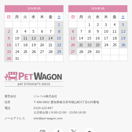
2026
年
8月
2026
年
9月
日
月
火
水
木
金
土
日
月
火
水
木
金
土
1
1
2
3
4
5
2
3
4
5
6
7
8
6
7
8
9
10
11
12
9
10
11
12
13
14
15
13
14
15
16
17
18
19
16
17
18
19
20
21
22
20
21
22
23
24
25
26
23
24
25
26
27
28
29
27
28
29
30
30
31
運営会社
ジャペル株式会社
住所
〒486-0802 愛知県春日井市桃山町3丁目105番地
電話
0120-122-667
土日祝を除く9:00-12:00・13:00-16:00
メールアドレス
info@pet-wagon.com