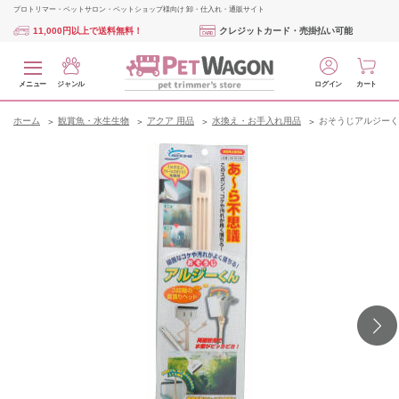
プロトリマー・ペットサロン・ペットショップ様向け 卸・仕入れ・通販サイト
11,000円以上で送料無料！
クレジットカード・売掛払い可能
メニュー
ジャンル
ログイン
カート
ホーム
観賞魚・水生生物
アクア 用品
水換え・お手入れ用品
おそうじアルジーく