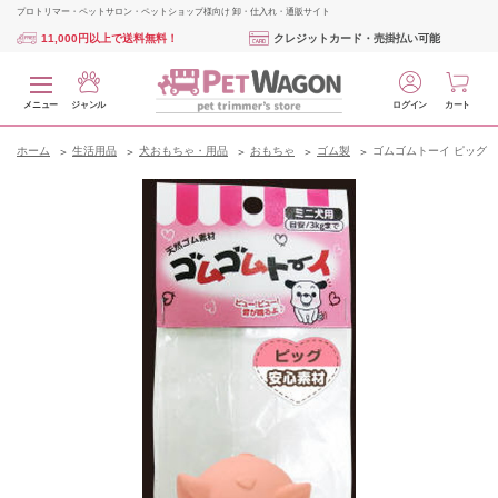
プロトリマー・ペットサロン・ペットショップ様向け 卸・仕入れ・通販サイト
11,000円以上で送料無料！
クレジットカード・売掛払い可能
メニュー
ジャンル
ログイン
カート
ホーム
生活用品
犬おもちゃ・用品
おもちゃ
ゴム製
ゴムゴムトーイ ピッグ