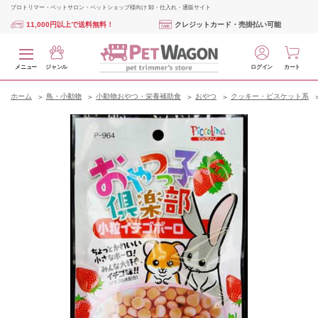
プロトリマー・ペットサロン・ペットショップ様向け 卸・仕入れ・通販サイト
11,000円以上で送料無料！
クレジットカード・売掛払い可能
メニュー
ジャンル
ログイン
カート
ホーム
鳥・小動物
小動物おやつ・栄養補助食
おやつ
クッキー・ビスケット系