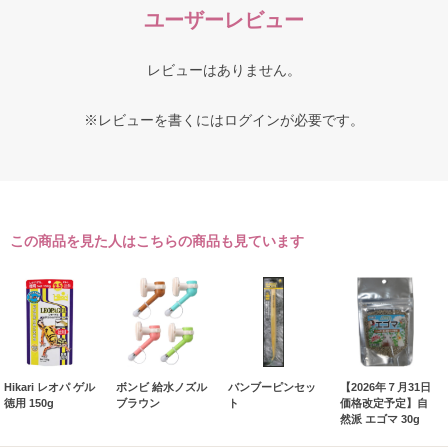
ユーザーレビュー
レビューはありません。
※レビューを書くには
ログイン
が必要です。
この商品を見た人はこちらの商品も見ています
Hikari レオパ ゲル
ボンビ 給水ノズル
バンブーピンセッ
【2026年７月31日
徳用 150g
ブラウン
ト
価格改定予定】自
然派 エゴマ 30g