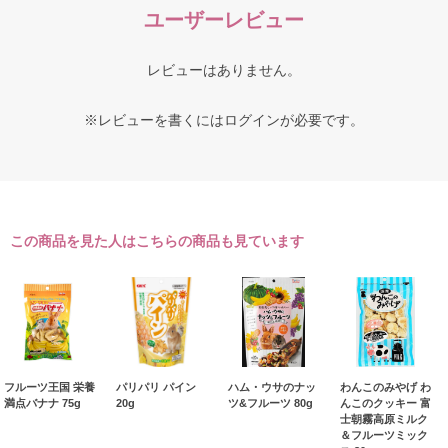
ユーザーレビュー
レビューはありません。
※レビューを書くには
ログイン
が必要です。
この商品を見た人はこちらの商品も見ています
フルーツ王国 栄養
パリパリ パイン
ハム・ウサのナッ
わんこのみやげ わ
満点バナナ 75g
20g
ツ&フルーツ 80g
んこのクッキー 富
士朝霧高原ミルク
＆フルーツミック