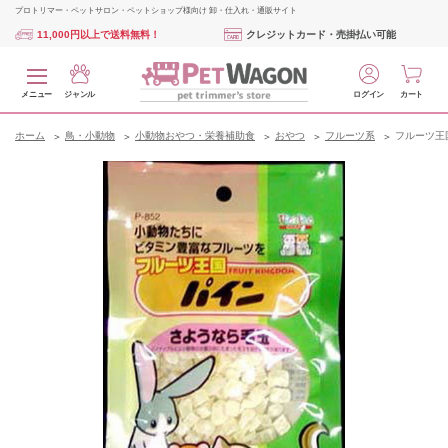
プロトリマー・ペットサロン・ペットショップ様向け 卸・仕入れ・通販サイト
11,000円以上で送料無料！
クレジットカード・売掛払い可能
メニュー
ジャンル
ログイン
カート
ホーム
鳥・小動物
小動物おやつ・栄養補助食
おやつ
フルーツ系
フルーツ王国