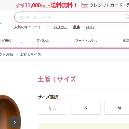
11,000
送料無料！
クレジットカード・
円以上で
様
人気のキーワード
バリカン
散歩
ZOIC
ング機材
アパレル
フード・おやつ
生
ウト用品
土管 Lサイズ
土管 Lサイズ
サイズ選択
ミニ
S
M