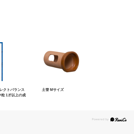
レクトバランス
土管 Mサイズ
中粒 1才以上の成