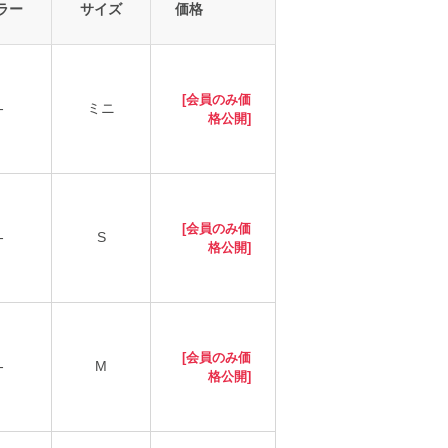
ラー
サイズ
価格
[会員のみ価
-
ミニ
格公開]
[会員のみ価
-
S
格公開]
[会員のみ価
-
M
格公開]