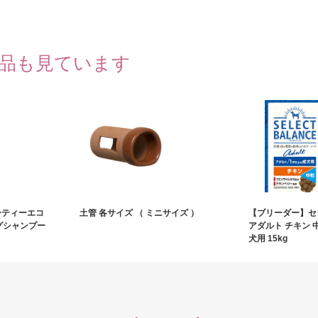
品も見ています
ーティーエコ
土管 各サイズ （ ミニサイズ ）
【ブリーダー】セ
ングシャンプー
アダルト チキン 
犬用 15kg