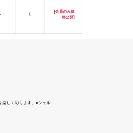
[会員のみ価
-
L
格公開]
を楽しく彩ります。●シェル