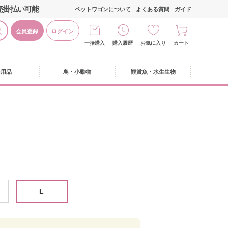
売掛払い可能
ペットワゴンについて
よくある質問
ガイド
会員登録
ログイン
一括購入
購入履歴
お気に入り
カート
活用品
鳥・小動物
観賞魚・水生生物
L