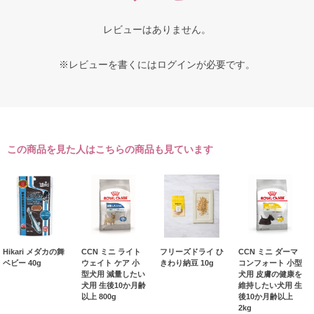
レビューはありません。
※レビューを書くには
ログイン
が必要です。
この商品を見た人はこちらの商品も見ています
Hikari メダカの舞
CCN ミニ ライト
フリーズドライ ひ
CCN ミニ ダーマ
ベビー 40g
ウェイト ケア 小
きわり納豆 10g
コンフォート 小型
型犬用 減量したい
犬用 皮膚の健康を
犬用 生後10か月齢
維持したい犬用 生
以上 800g
後10か月齢以上
2kg