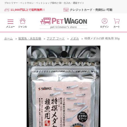
プロトリマー・ペットサロン・ペットショップ様向け 卸・仕入れ・通販サイト
11,000円以上で送料無料！
クレジットカード・売掛払い可能
メニュー
ジャンル
ログイン
カート
ホーム
観賞魚・水生生物
アクア フード
メダカ
特撰メダカの餌 稚魚用 30g