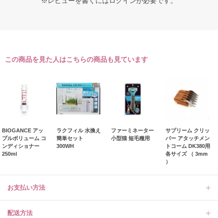
※レビューを書くには
ログイン
が必要です。
この商品を見た人はこちらの商品も見ています
BIOGANCE アッ
ラクフィル 水換え
ファーミネーター
サプリーム クリッ
プルボリューム コ
簡単セット
小型猫 短毛種用
パー アタッチメン
ンディショナー
300WH
トコーム DK380用
250ml
各サイズ （ 3mm
）
お支払い方法
配送方法