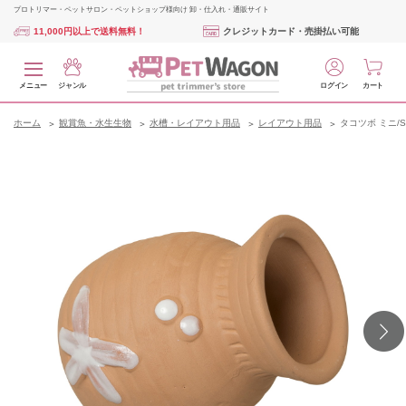
プロトリマー・ペットサロン・ペットショップ様向け 卸・仕入れ・通販サイト
11,000円以上で送料無料！
クレジットカード・売掛払い可能
メニュー
ジャンル
ログイン
カート
ホーム
観賞魚・水生生物
水槽・レイアウト用品
レイアウト用品
タコツボ ミニ/S