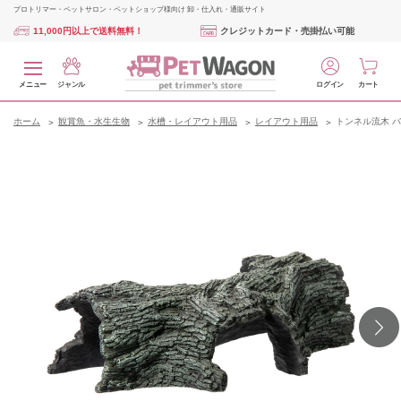
プロトリマー・ペットサロン・ペットショップ様向け 卸・仕入れ・通販サイト
11,000円以上で送料無料！
クレジットカード・売掛払い可能
メニュー
ジャンル
ログイン
カート
ホーム
観賞魚・水生生物
水槽・レイアウト用品
レイアウト用品
トンネル流木 バ