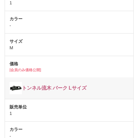
1
-
M
[会員のみ価格公開]
トンネル流木 バーク Lサイズ
1
-