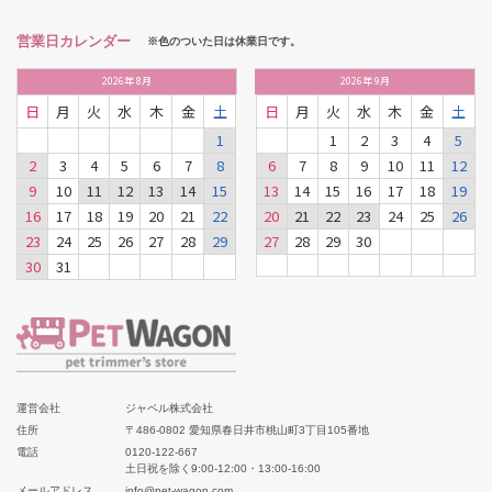
営業日カレンダー
※色のついた日は休業日です。
2026
年
8月
2026
年
9月
日
月
火
水
木
金
土
日
月
火
水
木
金
土
1
1
2
3
4
5
2
3
4
5
6
7
8
6
7
8
9
10
11
12
9
10
11
12
13
14
15
13
14
15
16
17
18
19
16
17
18
19
20
21
22
20
21
22
23
24
25
26
23
24
25
26
27
28
29
27
28
29
30
30
31
運営会社
ジャペル株式会社
住所
〒486-0802 愛知県春日井市桃山町3丁目105番地
電話
0120-122-667
土日祝を除く9:00-12:00・13:00-16:00
メールアドレス
info@pet-wagon.com