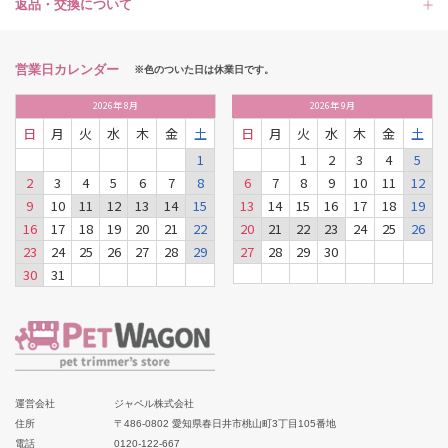
返品・交換について
営業日カレンダー
※色のついた日は休業日です。
2026
年
8月
2026
年
9月
日
月
火
水
木
金
土
日
月
火
水
木
金
土
1
1
2
3
4
5
2
3
4
5
6
7
8
6
7
8
9
10
11
12
9
10
11
12
13
14
15
13
14
15
16
17
18
19
16
17
18
19
20
21
22
20
21
22
23
24
25
26
23
24
25
26
27
28
29
27
28
29
30
30
31
運営会社
ジャペル株式会社
住所
〒486-0802 愛知県春日井市桃山町3丁目105番地
電話
0120-122-667