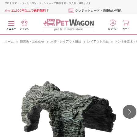
プロトリマー・ペットサロン・ペットショップ様向け 卸・仕入れ・通販サイト
11,000円以上で送料無料！
クレジットカード・売掛払い可能
メニュー
ジャンル
ログイン
カート
ホーム
観賞魚・水生生物
水槽・レイアウト用品
レイアウト用品
トンネル流木 バー