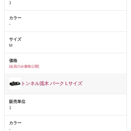
1
-
M
[会員のみ価格公開]
トンネル流木 バーク Lサイズ
1
-