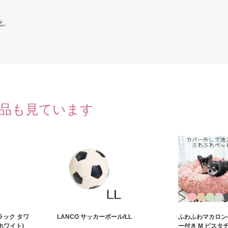
化。
品も見ています
ック タワ
LANCO サッカーボール/LL
ふわふわマカロン
ホワイト)
ー付き M ピスタ