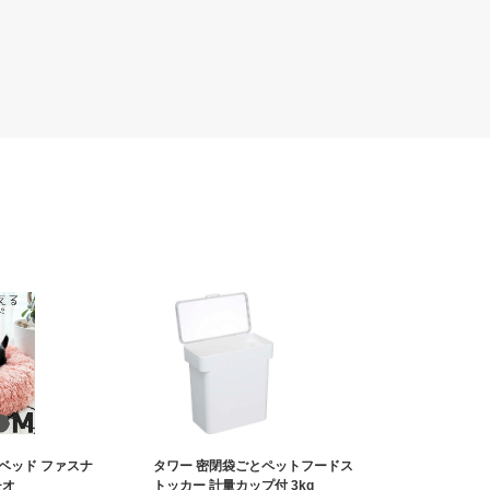
ベッド ファスナ
タワー 密閉袋ごとペットフードス
チオ
トッカー 計量カップ付 3kg