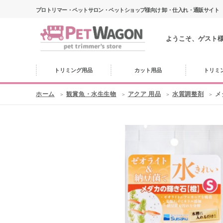
プロトリマー・ペットサロン・ペットショップ様向け 卸・仕入れ・通販サイト
ようこそ、ゲスト
トリミング用品
カット用品
トリミ
ホーム
観賞魚・水生生物
アクア 用品
水質調整剤
メ