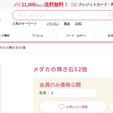
11,000
送料無料！
クレジットカード・
円以上で
様
人気のキーワード
バリカン
散歩
ZOIC
ング機材
アパレル
フード・おやつ
生
ダカの輝き石S2個
メダカの輝き石S2個
会員のみ価格公開
数量：
お気に入り登録