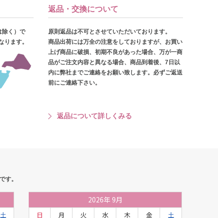
返品・交換について
は除く）で
原則返品は不可とさせていただいております。
となります。
商品出荷には万全の注意をしておりますが、お買い
上げ商品に破損、初期不良があった場合、万が一商
品がご注文内容と異なる場合、商品到着後、7日以
内に弊社までご連絡をお願い致します。必ずご返送
前にご連絡下さい。
返品について詳しくみる
です。
2026
年
9月
土
日
月
火
水
木
金
土