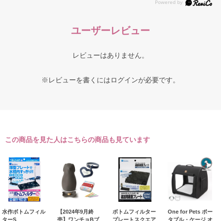
ユーザーレビュー
レビューはありません。
※レビューを書くには
ログイン
が必要です。
この商品を見た人はこちらの商品も見ています
水作ボトムフィル
【2024年9月終
ボトムフィルター
One for Pets ポー
ターS
売】ワンチョBブ
プレートスクエア
タブル・ケージ オ