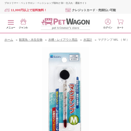
プロトリマー・ペットサロン・ペットショップ様向け 卸・仕入れ・通販サイト
11,000円以上で送料無料！
クレジットカード・売掛払い可能
メニュー
ジャンル
ログイン
カート
ホーム
観賞魚・水生生物
水槽・レイアウト用品
水温計
マグテンプ M/L （ M ）