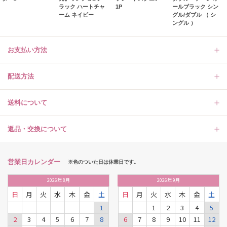
ラック ハートチャ
1P
ールブラック シン
ーム ネイビー
グル/ダブル （ シ
ングル ）
お支払い方法
配送方法
送料について
返品・交換について
営業日カレンダー
※色のついた日は休業日です。
2026
年
8月
2026
年
9月
日
月
火
水
木
金
土
日
月
火
水
木
金
土
1
1
2
3
4
5
2
3
4
5
6
7
8
6
7
8
9
10
11
12