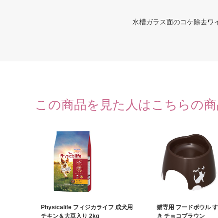
水槽ガラス面のコケ除去ワ
この商品を見た人はこちらの商
Physicalife フィジカライフ 成犬用
猫専用 フードボウル 
チキン＆大豆入り 2kg
き チョコブラウン