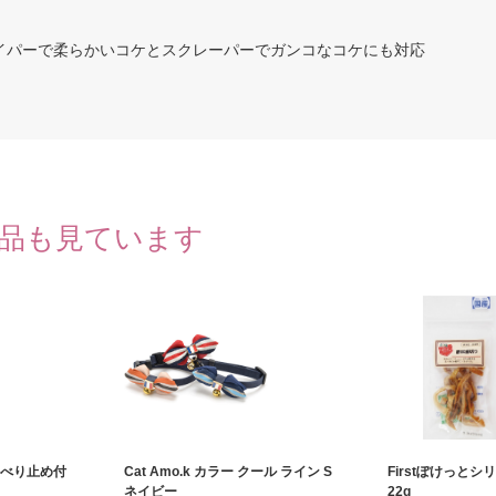
イパーで柔らかいコケとスクレーパーでガンコなコケにも対応
品も見ています
すべり止め付
Cat Amo.k カラー クール ライン S
Firstぽけっとシ
ネイビー
22g