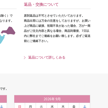
返品・交換について
は除く）で
原則返品は不可とさせていただいております。
となります。
商品出荷には万全の注意をしておりますが、お買い
上げ商品に破損、初期不良があった場合、万が一商
品がご注文内容と異なる場合、商品到着後、7日以
内に弊社までご連絡をお願い致します。必ずご返送
前にご連絡下さい。
返品について詳しくみる
です。
2026
年
9月
土
日
月
火
水
木
金
土