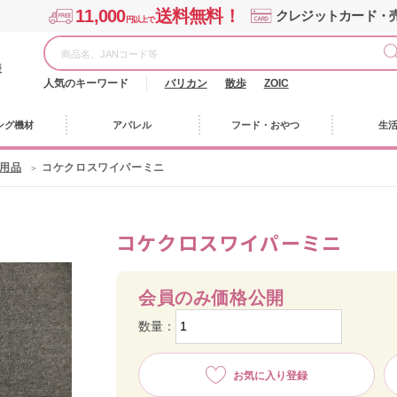
11,000
送料無料！
クレジットカード・
円以上で
様
人気のキーワード
バリカン
散歩
ZOIC
ング機材
アパレル
フード・おやつ
生
用品
コケクロスワイパーミニ
コケクロスワイパーミニ
会員のみ価格公開
数量：
お気に入り登録