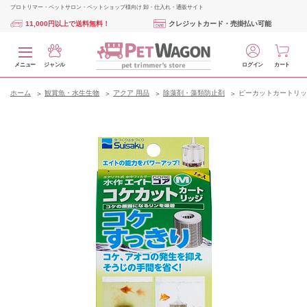
プロトリマー・ペットサロン・ペットショップ様向け 卸・仕入れ・通販サイト
11,000円以上で送料無料！
クレジットカード・売掛払い可能
メニュー
ジャンル
ログイン
カート
ホーム
観賞魚・水生生物
アクア 用品
除藻剤・藻類防止剤
ピーカットカートリッ