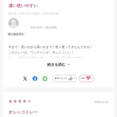
凄い使いやすい
サイズ：レギュラー
カラー：ライトピンク
年代:
40代
性別:
男性
今まで、安いのから高いのまで！色々使ってきたんですが！
このトレーは、ワンチャンが、外しにくいし！
トレーのアミだけ外れるし、色々使い方があります！
洗い替えように何個も購入しました！
続きを読む
痛んで来たらまた、同じのを買います！
参考になった
0
Like!
0
2023.12.12
オシッコトレー