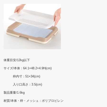
体重目安/12kg以下
サイズ/本体：64.1×48.2×4.9H(cm)
枠内寸：51×34(cm)
入り口高さ：3.5(cm)
製品重量/1.6kg
材質/本体・枠・メッシュ：ポリプロピレン