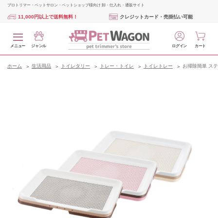
プロトリマー・ペットサロン・ペットショップ様向け 卸・仕入れ・通販サイト
11,000円以上で送料無料！
クレジットカード・売掛払い可能
メニュー
ジャンル
ログイン
カート
ホーム
生活用品
トイレタリー
トレー・トイレ
トイレトレー
お掃除簡単 ステ