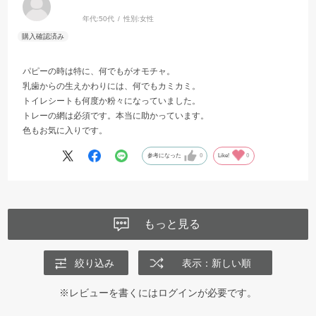
年代:
50代
性別:
女性
パピーの時は特に、何でもがオモチャ。
乳歯からの生えかわりには、何でもカミカミ。
トイレシートも何度か粉々になっていました。
トレーの網は必須です。本当に助かっています。
色もお気に入りです。
参考になった
0
Like!
0
もっと見る
絞り込み
表示：新しい順
※レビューを書くには
ログイン
が必要です。