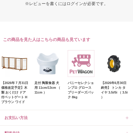
※レビューを書くには
ログイン
が必要です。
この商品を見た人はこちらの商品も見ています
【2026年７月31日
足付 陶製食器 犬
バニーセレクショ
【2026年6月30日
価格改定予定】木
用 11cm/13cm （
ンプロ グロース
終売】 トンカ タ
製 おくだけ ドア
11cm ）
ブリーダーズパッ
イヤ 3.5i/5i （ 3.5i
付ペットゲート H
ク 8kg
）
ブラウン ワイド
お支払い方法