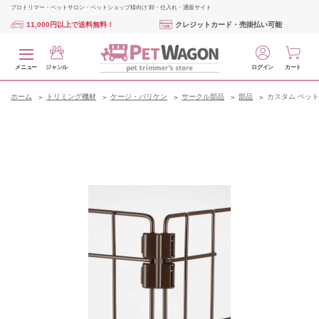
プロトリマー・ペットサロン・ペットショップ様向け 卸・仕入れ・通販サイト
11,000円以上で送料無料！
クレジットカード・売掛払い可能
メニュー
ジャンル
ログイン
カート
ホーム
トリミング機材
ケージ・バリケン
サークル部品
部品
カスタム ペット