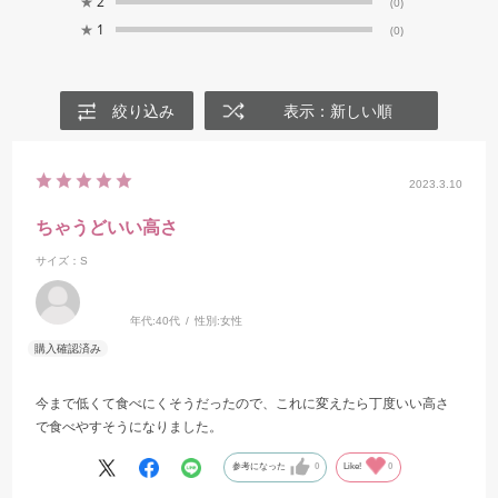
★
2
(0)
★
1
(0)
絞り込み
表示：新しい順
2023.3.10
ちゃうどいい高さ
サイズ：S
年代:
40代
性別:
女性
今まで低くて食べにくそうだったので、これに変えたら丁度いい高さ
で食べやすそうになりました。
参考になった
0
Like!
0