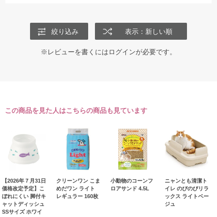
絞り込み
表示：新しい順
※レビューを書くには
ログイン
が必要です。
この商品を見た人はこちらの商品も見ています
【2026年７月31日
クリーンワン こま
小動物のコーンフ
ニャンとも清潔ト
価格改定予定】こ
めだワン ライト
ロアサンド 4.5L
イレ のびのびリラ
ぼれにくい 脚付キ
レギュラー 160枚
ックス ライトベー
ャットディッシュ
ジュ
SSサイズ ホワイ