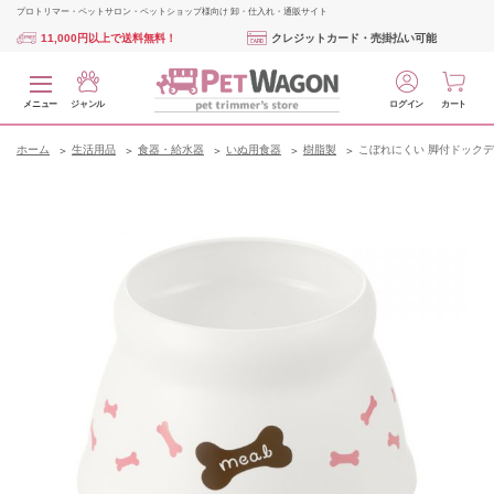
プロトリマー・ペットサロン・ペットショップ様向け 卸・仕入れ・通販サイト
11,000円以上で送料無料！
クレジットカード・売掛払い可能
メニュー
ジャンル
ログイン
カート
ホーム
生活用品
食器・給水器
いぬ用食器
樹脂製
こぼれにくい 脚付ドックデ