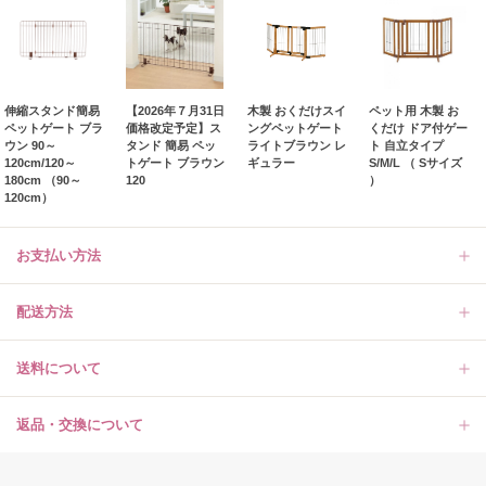
伸縮スタンド簡易
【2026年７月31日
木製 おくだけスイ
ペット用 木製 お
ペットゲート ブラ
価格改定予定】ス
ングペットゲート
くだけ ドア付ゲー
ウン 90～
タンド 簡易 ペッ
ライトブラウン レ
ト 自立タイプ
120cm/120～
トゲート ブラウン
ギュラー
S/M/L （ Sサイズ
180cm （90～
120
）
120cm）
お支払い方法
配送方法
送料について
返品・交換について