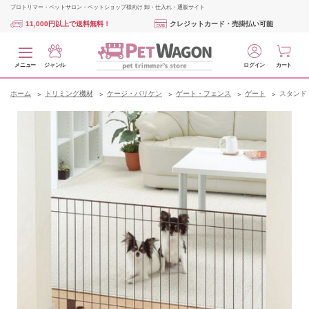
プロトリマー・ペットサロン・ペットショップ様向け 卸・仕入れ・通販サイト
11,000円以上で送料無料！
クレジットカード・売掛払い可能
メニュー
ジャンル
ログイン
カート
ホーム
トリミング機材
ケージ・バリケン
ゲート・フェンス
ゲート
スタンド 