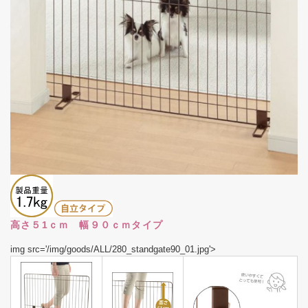
高さ５1ｃｍ 幅９０ｃｍタイプ
img src='/img/goods/ALL/280_standgate90_01.jpg'>