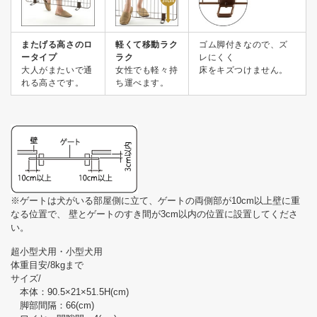
またげる高さのロ
軽くて移動ラク
ゴム脚付きなので、ズ
ータイプ
ラク
レにくく
大人がまたいで通
女性でも軽々持
床をキズつけません。
れる高さです。
ち運べます。
※ゲートは犬がいる部屋側に立て、ゲートの両側部が10cm以上壁に重
なる位置で、 壁とゲートのすき間が3cm以内の位置に設置してくださ
い。
超小型犬用・小型犬用
体重目安/8kgまで
サイズ/
本体：90.5×21×51.5H(cm)
脚部間隔：66(cm)