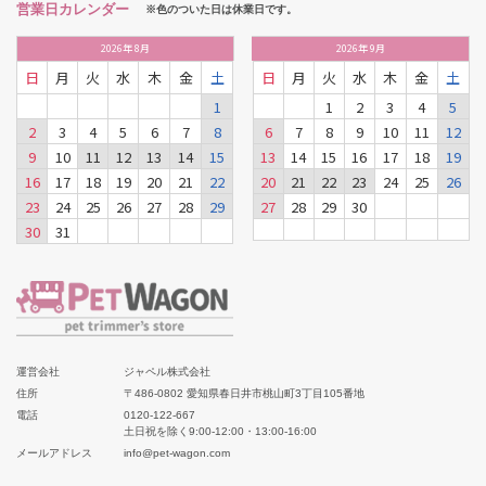
営業日カレンダー
※色のついた日は休業日です。
2026
年
8月
2026
年
9月
日
月
火
水
木
金
土
日
月
火
水
木
金
土
1
1
2
3
4
5
2
3
4
5
6
7
8
6
7
8
9
10
11
12
9
10
11
12
13
14
15
13
14
15
16
17
18
19
16
17
18
19
20
21
22
20
21
22
23
24
25
26
23
24
25
26
27
28
29
27
28
29
30
30
31
運営会社
ジャペル株式会社
住所
〒486-0802 愛知県春日井市桃山町3丁目105番地
電話
0120-122-667
土日祝を除く9:00-12:00・13:00-16:00
メールアドレス
info@pet-wagon.com