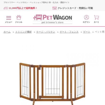
プロトリマー・ペットサロン・ペットショップ様向け 卸・仕入れ・通販サイト
11,000円以上で送料無料！
クレジットカード・売掛払い可能
メニュー
ジャンル
ログイン
カート
ホーム
トリミング機材
ケージ・バリケン
ゲート・フェンス
ゲート
ペット用 