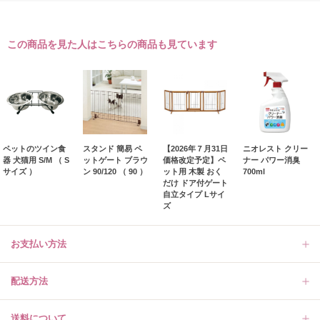
この商品を見た人はこちらの商品も見ています
ペットのツイン食
スタンド 簡易 ペ
【2026年７月31日
ニオレスト クリー
器 犬猫用 S/M （ S
ットゲート ブラウ
価格改定予定】ペ
ナー パワー消臭
サイズ ）
ン 90/120 （ 90 ）
ット用 木製 おく
700ml
だけ ドア付ゲート
自立タイプ Lサイ
ズ
お支払い方法
配送方法
送料について