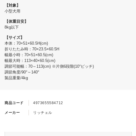
【対象】
小型犬用
【体重目安】
8kg以下
【サイズ】
本体：70×51×60.5H(cm)
折りたたみ時：70×23.5×60.5H
幅最小時：70×51×60.5(cm)
幅最大時：113×40×60.5(cm)
調節可能幅：70～113(cm) ※片側6段階(10°ピッチ)
調節角度/90°～140°
製品重量/4kg
商品コード
4973655584712
メーカー
リッチェル